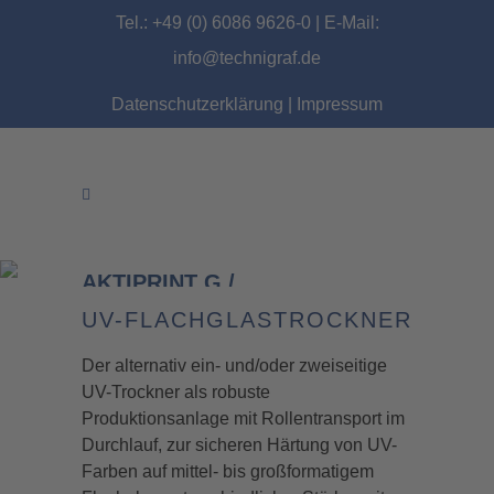
Tel.: +49 (0) 6086 9626-0 | E-Mail:
info@technigraf.de
Datenschutzerklärung
|
Impressum
AKTIPRINT G /
KOMPAKTAUSFÜHRUNG
UV-FLACHGLASTROCKNER
Der alternativ ein- und/oder zweiseitige
UV-Trockner als robuste
Produktionsanlage mit Rollentransport im
Durchlauf, zur sicheren Härtung von UV-
Farben auf mittel- bis großformatigem