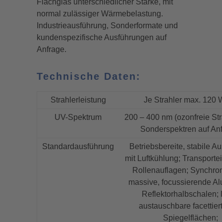
Flachglas unterschiedlicher Stärke, mit
normal zulässiger Wärmebelastung.
Industrieausführung, Sonderformate und
kundenspezifische Ausführungen auf
Anfrage.
Technische Daten:
Strahlerleistung
Je Strahler max. 120
UV-Spektrum
200 – 400 nm (ozonfreie Str
Sonderspektren auf An
Standardausführung
Betriebsbereite, stabile A
mit Luftkühlung; Transportei
Rollenauflagen; Synchro
massive, focussierende A
Reflektorhalbschalen; l
austauschbare facettiert
Spiegelflächen;