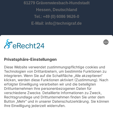
61279 Grävenwiesbach-Hundstadt
Hessen, Deutschland
Tel.: +49 (0) 6086 9626-0
E-Mail: info@technigraf.de
ÖFFNUNGSZEITEN
Montag – Donnerstag:
8:00 Uhr – 17:00 Uhr
Freitag:
8:00 Uhr – 14:30 Uhr