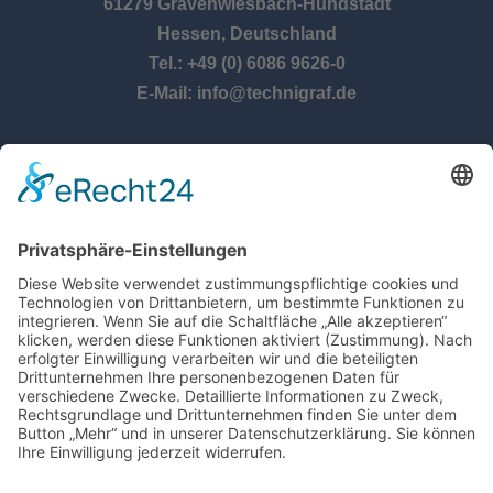
61279 Grävenwiesbach-Hundstadt
Hessen, Deutschland
Tel.: +49 (0) 6086 9626-0
E-Mail: info@technigraf.de
ÖFFNUNGSZEITEN
Montag – Donnerstag:
8:00 Uhr – 17:00 Uhr
Freitag:
8:00 Uhr – 14:30 Uhr