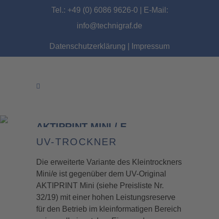
Tel.: +49 (0) 6086 9626-0 | E-Mail:
info@technigraf.de
Datenschutzerklärung
|
Impressum
AKTIPRINT MINI / E
UV-TROCKNER
Die erweiterte Variante des Kleintrockners
Mini/e ist gegenüber dem UV-Original
AKTIPRINT Mini (siehe Preisliste Nr.
32/19) mit einer hohen Leistungsreserve
für den Betrieb im kleinformatigen Bereich