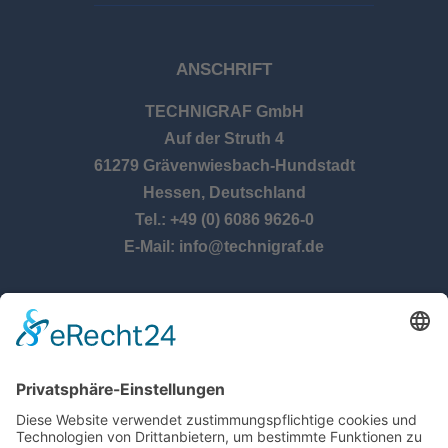
ANSCHRIFT
TECHNIGRAF GmbH
Auf der Struth 4
61279 Grävenwiesbach-Hundstadt
Hessen, Deutschland
Tel.: +49 (0) 6086 9626-0
E-Mail: info@technigraf.de
ÖFFNUNGSZEITEN
Montag – Donnerstag:
8:00 Uhr – 17:00 Uhr
Freitag:
8:00 Uhr – 14:30 Uhr