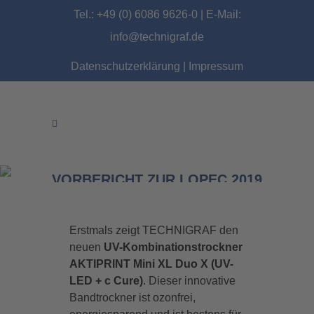
Tel.: +49 (0) 6086 9626-0 | E-Mail:
info@technigraf.de
Datenschutzerklärung
|
Impressum
VORBERICHT ZUR LOPEC 2019
IN MÜNCHEN
Erstmals zeigt TECHNIGRAF den
neuen
UV-Kombinationstrockner
AKTIPRINT Mini XL Duo X (UV-
LED + c Cure)
. Dieser innovative
Bandtrockner ist ozonfrei,