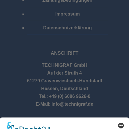
Zahlungsbedingungen
Impressum
Datenschutzerklärung
ANSCHRIFT
TECHNIGRAF GmbH
Auf der Struth 4
61279 Grävenwiesbach-Hundstadt
Hessen, Deutschland
Tel.: +49 (0) 6086 9626-0
E-Mail: info@technigraf.de
ÖFFNUNGSZEITEN