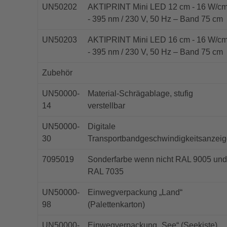
UN50202
AKTIPRINT Mini LED 12 cm - 16 W/cm
- 395 nm / 230 V, 50 Hz – Band 75 cm
UN50203
AKTIPRINT Mini LED 16 cm - 16 W/cm
- 395 nm / 230 V, 50 Hz – Band 75 cm
Zubehör
UN50000-
Material-Schrägablage, stufig
14
verstellbar
UN50000-
Digitale
30
Transportbandgeschwindigkeitsanzei
7095019
Sonderfarbe wenn nicht RAL 9005 und
RAL 7035
UN50000-
Einwegverpackung „Land“
98
(Palettenkarton)
UN50000-
Einwegverpackung „See“ (Seekiste)