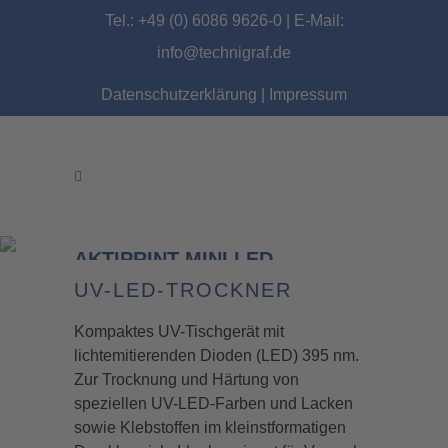
Tel.: +49 (0) 6086 9626-0 | E-Mail:
info@technigraf.de
Datenschutzerklärung
|
Impressum
AKTIPRINT MINI LED
UV-LED-TROCKNER
Kompaktes UV-Tischgerät mit
lichtemitierenden Dioden (LED) 395 nm.
Zur Trocknung und Härtung von
speziellen UV-LED-Farben und Lacken
sowie Klebstoffen im kleinstformatigen