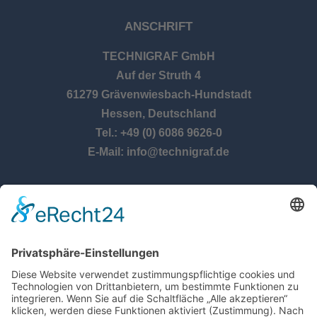
ANSCHRIFT
TECHNIGRAF GmbH
Auf der Struth 4
61279 Grävenwiesbach-Hundstadt
Hessen, Deutschland
Tel.: +49 (0) 6086 9626-0
E-Mail: info@technigraf.de
ÖFFNUNGSZEITEN
Montag – Donnerstag:
8:00 Uhr – 17:00 Uhr
Freitag:
8:00 Uhr – 14:30 Uhr