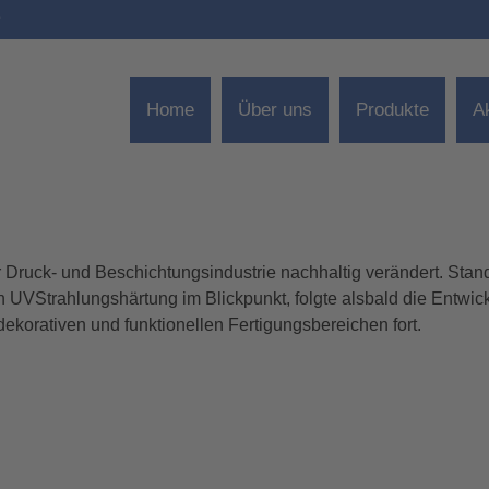
e
Home
Über uns
Produkte
A
 Druck- und Beschichtungsindustrie nachhaltig verändert. Stan
TIERT TISCHTROCKNER
 UVStrahlungshärtung im Blickpunkt, folgte alsbald die Entwic
dekorativen und funktionellen Fertigungsbereichen fort.