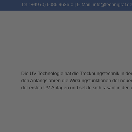
Tel.: +49 (0) 6086 9626-0 | E-Mail: info@technigraf.d
Die UV-Technologie hat die Trocknungstechnik in der
TECHNIGRAF PRÄSEN
den Anfangsjahren die Wirkungsfunktionen der neuen
der ersten UV-Anlagen und setzte sich rasant in den 