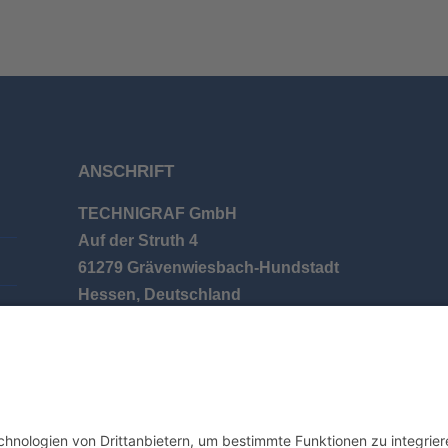
ANSCHRIFT
TECHNIGRAF GmbH
Auf der Struth 4
61279 Grävenwiesbach-Hundstadt
Hessen, Deutschland
en
Tel.: +49 (0) 6086 9626-0
E-Mail: info@technigraf.de