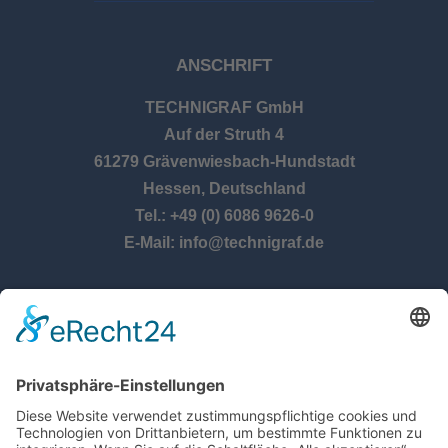
ANSCHRIFT
TECHNIGRAF GmbH
Auf der Struth 4
61279 Grävenwiesbach-Hundstadt
Hessen, Deutschland
Tel.: +49 (0) 6086 9626-0
E-Mail: info@technigraf.de
ÖFFNUNGSZEITEN
Montag – Donnerstag:
8:00 Uhr – 17:00 Uhr
Freitag:
8:00 Uhr – 14:30 Uhr