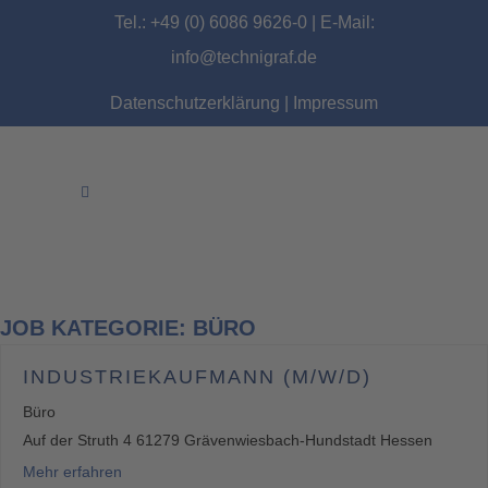
Tel.: +49 (0) 6086 9626-0 | E-Mail:
info@technigraf.de
Datenschutzerklärung
|
Impressum
JOB KATEGORIE:
BÜRO
INDUSTRIEKAUFMANN (M/W/D)
Büro
Auf der Struth 4 61279 Grävenwiesbach-Hundstadt Hessen
Mehr erfahren