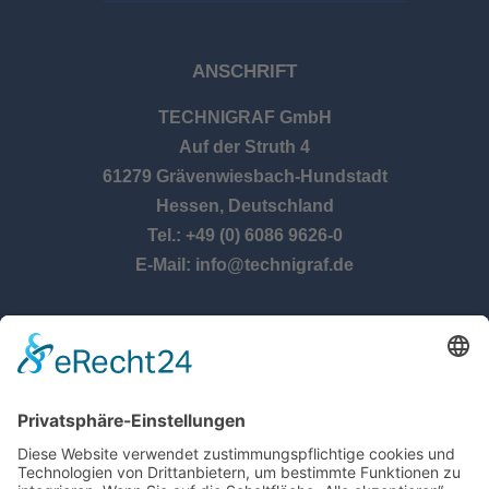
ANSCHRIFT
TECHNIGRAF GmbH
Auf der Struth 4
61279 Grävenwiesbach-Hundstadt
Hessen, Deutschland
Tel.: +49 (0) 6086 9626-0
E-Mail: info@technigraf.de
ÖFFNUNGSZEITEN
Montag – Donnerstag:
8:00 Uhr – 17:00 Uhr
Freitag:
8:00 Uhr – 14:30 Uhr