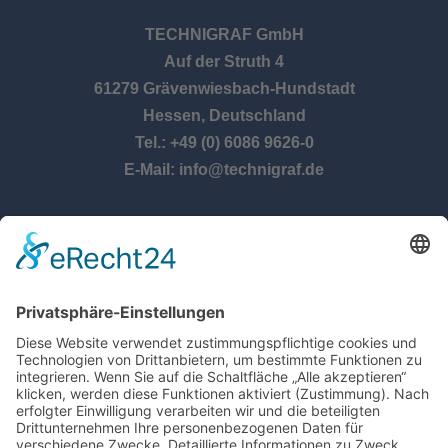
TECHNIGRAF GmbH
Auf der Struth 4
61279 Grävenwiesbach-Hundstadt
Hessen, Deutschland
Tel.: +49 (0) 6086 9626-0
E-Mail: info@technigraf.de
ÖFFNUNGSZEITEN
Montag – Donnerstag:
8:00 Uhr – 17:00 Uhr
Freitag:
8:00 Uhr – 14:30 Uhr