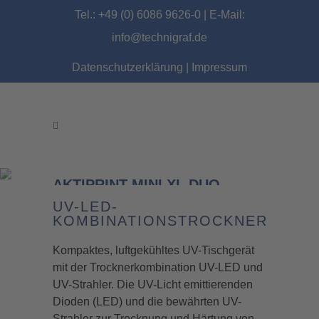
Tel.: +49 (0) 6086 9626-0 | E-Mail:
info@technigraf.de
Datenschutzerklärung
|
Impressum
AKTIPRINT MINI XL DUO
UV-LED-
KOMBINATIONSTROCKNER
Kompaktes, luftgekühltes UV-Tischgerät
mit der Trocknerkombination UV-LED und
UV-Strahler. Die UV-Licht emittierenden
Dioden (LED) und die bewährten UV-
Strahler zur Trocknung und Härtung von